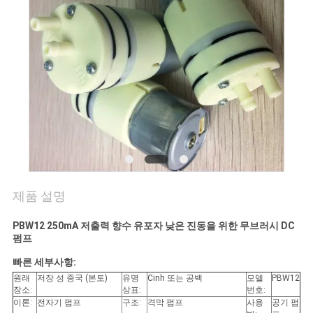
리
저
희
에
게
연
락
제품 설명
하
PBW12 250mA 저출력 향수 유포자 낮은 진동을 위한 무브러시 DC
펌프
십
빠른 세부사항:
시
원래
저장 성 중국 (본토)
유명
Cinh 또는 공백
모델
PBW12
장소:
상표:
번호:
오
이론:
전자기 펌프
구조:
격막 펌프
사용
공기 펌