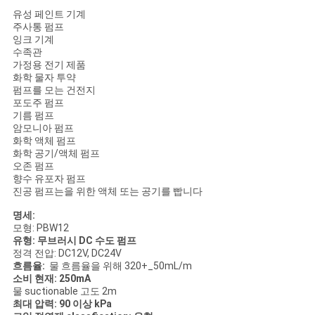
유성 페인트 기계
주사통 펌프
잉크 기계
수족관
가정용 전기 제품
화학 물자 투약
펌프를 모는 건전지
포도주 펌프
기름 펌프
암모니아 펌프
화학 액체 펌프
화학 공기/액체 펌프
오존 펌프
향수 유포자 펌프
진공 펌프는을 위한 액체 또는 공기를 빱니다
명세:
모형: PBW12
유형: 무브러시 DC 수도 펌프
정격 전압: DC12V, DC24V
흐름율:
물 흐름율을 위해 320+_50mL/m
소비 현재: 250mA
물 suctionable 고도 2m
최대 압력: 90 이상 kPa