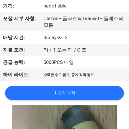
관
negotiable
가격:
하
포장 세부 사항:
Carton+ 플라스틱 bracket+ 플레스틱
여
필름
배달 시간:
35days에 3
공
지불 조건:
티 / T 또는 패 / C 조
장
공급 능력:
5000PCS 매일
투
,
하이 라이트:
어
수족관 수도 펌프
공기 격막 펌프
최고의 가격
품
질
관