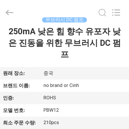
Copyright
©
2014
-
2026
무브러시 DC 펌프
Cinh
group
250mA 낮은 힘 향수 유포자 낮
가
co.,limited.
All
Rights
은 진동을 위한 무브러시 DC 펌
정
Reserved.
프
제
품
원래 장소:
중국
no brand or Cinh
브랜드 이름:
저
ROHS
인증:
희
PBW12
모델 번호:
에
210pcs
최소 주문 수량: