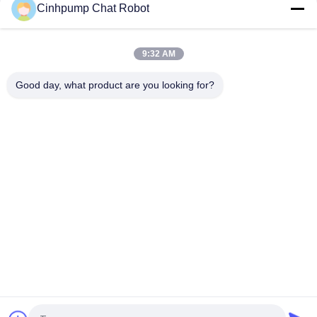
Cinhpump Chat Robot
고압 무브러시 DC 펌프 DC12V DC24V의 마이크로 격막 펌프
9:32 AM
무브러시 DC를 투약해서 낮은 전력 소비 250mA/마이크로 공기
수도 펌프를 양수하십시오
Good day, what product are you looking for?
모든
마이크로 공기 펌프
작은 공기 펌프
진동판 공기 펌프
마이크로 진공 펌프
전자기 공기 펌프
무브러시 DC 펌프
침묵하는 수족관 공
전기 풍선 공기 펌프
기 펌프