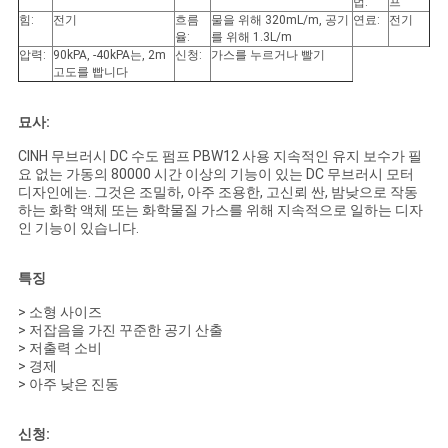
법:
프
힘:
전기
흐름
물을 위해 320mL/m, 공기
연료:
전기
율:
를 위해 1.3L/m
뉴
압력:
90kPA, -40kPA는, 2m
신청:
가스를 누르거나 빨기
고도를 빱니다
스
묘사:
CINH 무브러시 DC 수도 펌프 PBW12 사용 지속적인 유지 보수가 필
사
요 없는 가동의 80000 시간 이상의 기능이 있는 DC 무브러시 모터
디자인에는. 그것은 조밀하, 아주 조용한, 고신뢰 싼, 밤낮으로 작동
이
하는 화학 액체 또는 화학물질 가스를 위해 지속적으로 일하는 디자
인 기능이 있습니다.
트
특징
맵
>
소형 사이즈
>
저잡음을 가진 꾸준한 공기 산출
>
저출력 소비
PRIVACY
>
경제
>
아주 낮은 진동
POLICY
신청: