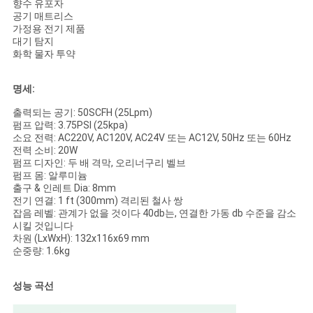
향수 유포자
공기 매트리스
가정용 전기 제품
대기 탐지
화학 물자 투약
명세:
출력되는 공기: 50SCFH (25Lpm)
펌프 압력: 3.75PSI (25kpa)
소요 전력: AC220V, AC120V, AC24V 또는 AC12V, 50Hz 또는 60Hz
전력 소비: 20W
펌프 디자인: 두 배 격막, 오리너구리 벨브
펌프 몸: 알루미늄
출구 & 인레트 Dia: 8mm
전기 연결: 1 ft (300mm) 격리된 철사 쌍
잡음 레벨: 관계가 없을 것이다 40db는, 연결한 가동 db 수준을 감소
시킬 것입니다
차원 (LxWxH): 132x116x69 mm
순중량: 1.6kg
성능 곡선