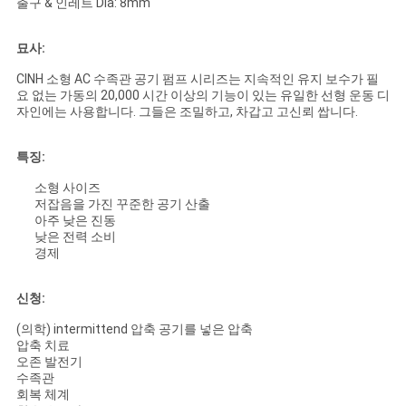
출구 & 인레트 Dia: 8mm
묘사:
뉴
CINH 소형 AC 수족관 공기 펌프 시리즈는 지속적인 유지 보수가 필
스
요 없는 가동의 20,000 시간 이상의 기능이 있는 유일한 선형 운동 디
자인에는 사용합니다. 그들은 조밀하고, 차갑고 고신뢰 쌉니다.
사
특징:
이
소형 사이즈
저잡음을 가진 꾸준한 공기 산출
아주 낮은 진동
트
낮은 전력 소비
경제
맵
신청:
PRIVACY
(의학) intermittend 압축 공기를 넣은 압축
압축 치료
POLICY
오존 발전기
수족관
회복 체계