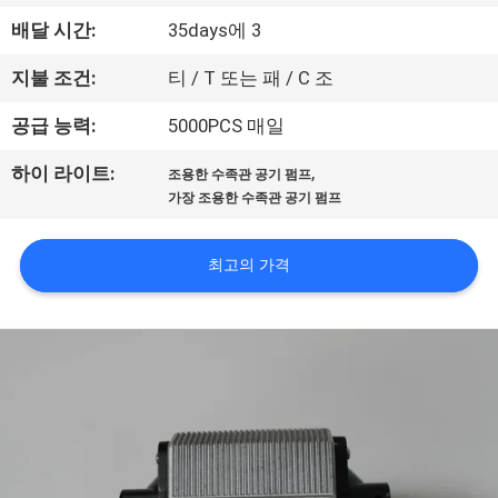
관
배달 시간:
35days에 3
하
지불 조건:
티 / T 또는 패 / C 조
여
공급 능력:
5000PCS 매일
공
,
하이 라이트:
조용한 수족관 공기 펌프
가장 조용한 수족관 공기 펌프
장
투
최고의 가격
어
품
질
관