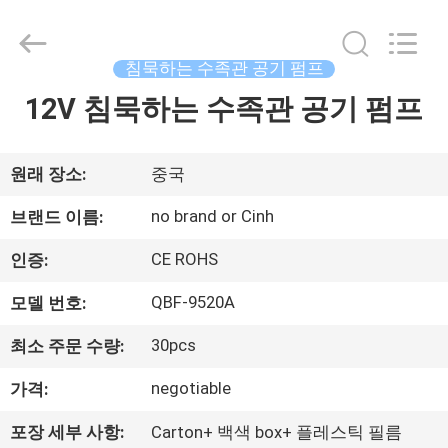
Copyright
©
2014
-
2026
침묵하는 수족관 공기 펌프
Cinh
group
12V 침묵하는 수족관 공기 펌프
가
co.,limited.
All
Rights
정
Reserved.
원래 장소:
중국
제
no brand or Cinh
브랜드 이름:
품
CE ROHS
인증:
QBF-9520A
모델 번호:
저
30pcs
최소 주문 수량:
희
negotiable
가격:
에
포장 세부 사항:
Carton+ 백색 box+ 플레스틱 필름