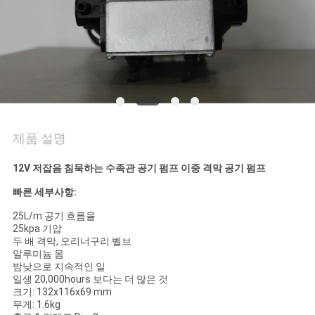
리
저
희
에
게
제품 설명
연
12V 저잡음 침묵하는 수족관 공기 펌프 이중 격막 공기 펌프
락
빠른 세부사항:
25L/m 공기 흐름율
하
25kpa 기압
두 배 격막, 오리너구리 벨브
십
알루미늄 몸
밤낮으로 지속적인 일
시
일생 20,000hours 보다는 더 많은 것
크기: 132x116x69 mm
오
무게: 1.6kg